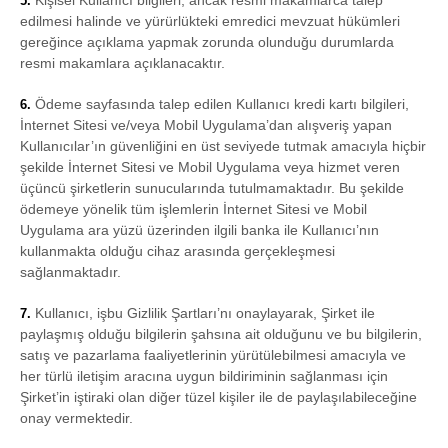
Kişisel Kullanıcı bilgileri, ancak resmi makamlarca talep
5.
edilmesi halinde ve yürürlükteki emredici mevzuat hükümleri
gereğince açıklama yapmak zorunda olunduğu durumlarda
resmi makamlara açıklanacaktır.
Ödeme sayfasında talep edilen Kullanıcı kredi kartı bilgileri,
6.
İnternet Sitesi ve/veya Mobil Uygulama’dan alışveriş yapan
Kullanıcılar’ın güvenliğini en üst seviyede tutmak amacıyla hiçbir
şekilde İnternet Sitesi ve Mobil Uygulama veya hizmet veren
üçüncü şirketlerin sunucularında tutulmamaktadır. Bu şekilde
ödemeye yönelik tüm işlemlerin İnternet Sitesi ve Mobil
Uygulama ara yüzü üzerinden ilgili banka ile Kullanıcı’nın
kullanmakta olduğu cihaz arasında gerçekleşmesi
sağlanmaktadır.
Kullanıcı, işbu Gizlilik Şartları’nı onaylayarak, Şirket ile
7.
paylaşmış olduğu bilgilerin şahsına ait olduğunu ve bu bilgilerin,
satış ve pazarlama faaliyetlerinin yürütülebilmesi amacıyla ve
her türlü iletişim aracına uygun bildiriminin sağlanması için
Şirket’in iştiraki olan diğer tüzel kişiler ile de paylaşılabileceğine
onay vermektedir.