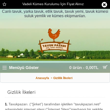
Vadeli Kümes Kurulumu İçin Fiyat Alınız
Canlı tavuk, yarka tavuk, etlik tavuk, tavuk yemi, tavuk kümesi
suluk yemlik ve kümes ekipmanları.
Menüyü Göster
0 ürün - 0,00TL
Anasayfa
Gizlilik İlkeleri
Gizlilik İlkeleri
Tavukpazarı. (“Şirket”) tarafından işletilen “tavukpazari.net/”
1.
adresindeki internet sitesi (“İnternet Sitesi”)nierhangi bir şekilde