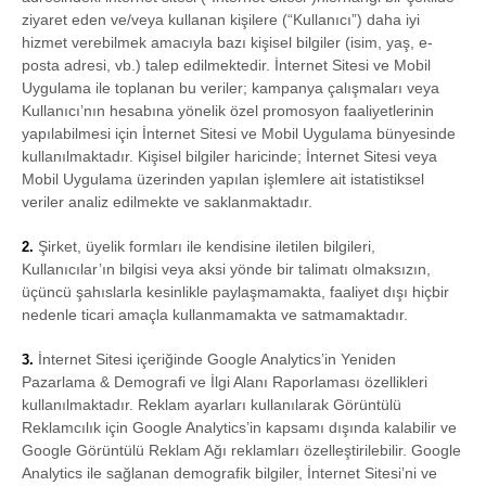
ziyaret eden ve/veya kullanan kişilere (“Kullanıcı”) daha iyi
hizmet verebilmek amacıyla bazı kişisel bilgiler (isim, yaş, e-
posta adresi, vb.) talep edilmektedir. İnternet Sitesi ve Mobil
Uygulama ile toplanan bu veriler; kampanya çalışmaları veya
Kullanıcı’nın hesabına yönelik özel promosyon faaliyetlerinin
yapılabilmesi için İnternet Sitesi ve Mobil Uygulama bünyesinde
kullanılmaktadır. Kişisel bilgiler haricinde; İnternet Sitesi veya
Mobil Uygulama üzerinden yapılan işlemlere ait istatistiksel
veriler analiz edilmekte ve saklanmaktadır.
Şirket, üyelik formları ile kendisine iletilen bilgileri,
2.
Kullanıcılar’ın bilgisi veya aksi yönde bir talimatı olmaksızın,
üçüncü şahıslarla kesinlikle paylaşmamakta, faaliyet dışı hiçbir
nedenle ticari amaçla kullanmamakta ve satmamaktadır.
İnternet Sitesi içeriğinde Google Analytics’in Yeniden
3.
Pazarlama & Demografi ve İlgi Alanı Raporlaması özellikleri
kullanılmaktadır. Reklam ayarları kullanılarak Görüntülü
Reklamcılık için Google Analytics’in kapsamı dışında kalabilir ve
Google Görüntülü Reklam Ağı reklamları özelleştirilebilir. Google
Analytics ile sağlanan demografik bilgiler, İnternet Sitesi’ni ve