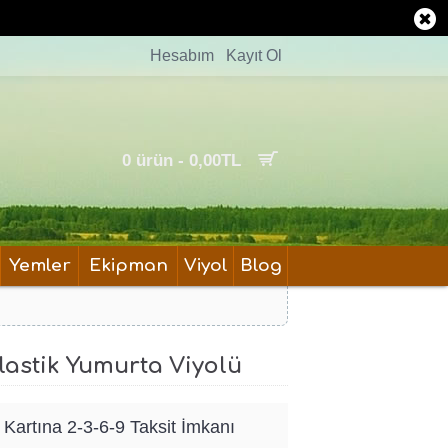
Hesabım
Kayıt Ol
0 ürün - 0,00TL
Yemler
Ekipman
Viyol
Blog
Plastik Yumurta Viyolü
 Kartına
2-3-6-9 Taksit İmkanı