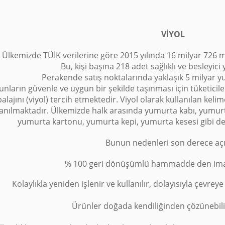
VİYOL
Ülkemizde TÜİK verilerine göre 2015 yılında 16 milyar 726 m
Bu, kişi başına 218 adet sağlıklı ve besleyic
Perakende satış noktalarında yaklaşık 5 milyar y
unların güvenle ve uygun bir şekilde taşınması için tüketici
lajını (viyol) tercih etmektedir. Viyol olarak kullanılan kelim
lanılmaktadır. Ülkemizde halk arasında yumurta kabı, yumurta
yumurta kartonu, yumurta kepi, yumurta kesesi gibi değ
Bunun nedenleri son derece açık
% 100 geri dönüşümlü hammadde den imal
Kolaylıkla yeniden işlenir ve kullanılır, dolayısıyla çevr
Ürünler doğada kendiliğinden çözünebilir