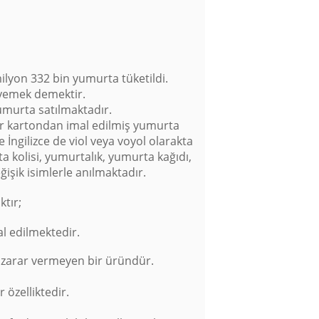
ilyon 332 bin yumurta tüketildi.
i yemek demektir.
umurta satılmaktadır.
ler kartondan imal edilmiş yumurta
e İngilizce de viol veya voyol olarakta
 kolisi, yumurtalık, yumurta kağıdı,
işik isimlerle anılmaktadır.
tır;
 edilmektedir.
eye zarar vermeyen bir üründür.
 özelliktedir.