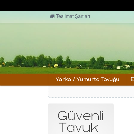
Teslimat Şartları
Yarka / Yumurta Tavuğu
E