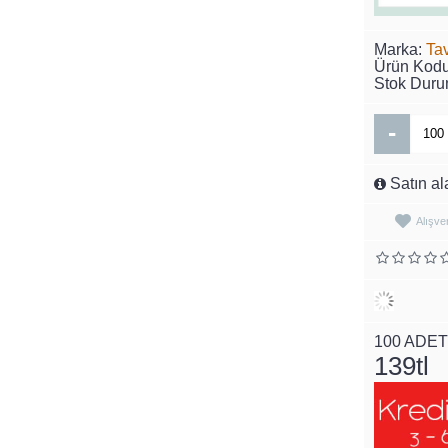
Marka:
Ta
Ürün Kod
Stok Dur
-
Satın al
Alışve
100 ADE
139tl