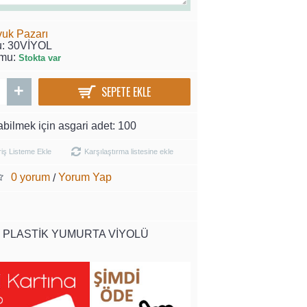
vuk Pazarı
u:
30VİYOL
umu:
Stokta var
+
SEPETE EKLE
abilmek için asgari adet: 100
riş Listeme Ekle
Karşılaştırma listesine ekle
0 yorum
Yorum Yap
/
T PLASTİK YUMURTA VİYOLÜ