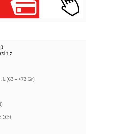
lü
rsiniz
, L (63 – <73 Gr)
)
3)
5 (±3)