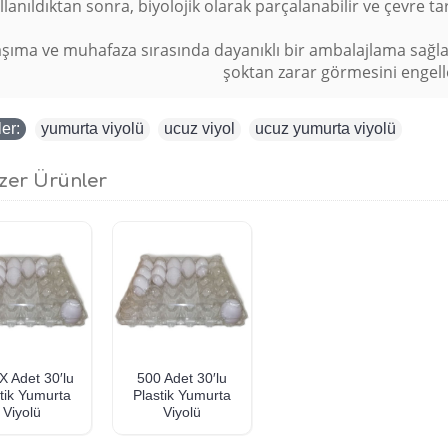
llanıldıktan sonra, biyolojik olarak parçalanabilir ve çevre tar
şıma ve muhafaza sırasında dayanıklı bir ambalajlama sağl
şoktan zarar görmesini engell
ler:
yumurta viyolü
,
ucuz viyol
,
ucuz yumurta viyolü
zer Ürünler
X Adet 30′lu
500 Adet 30′lu
tik Yumurta
Plastik Yumurta
Viyolü
Viyolü