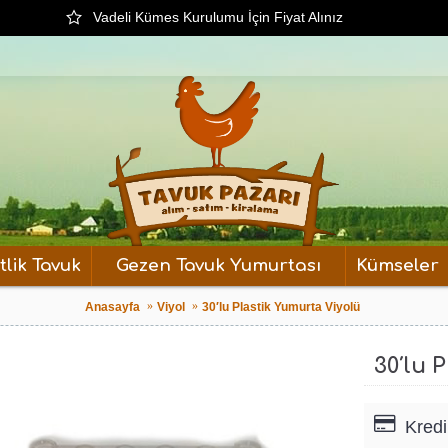
Vadeli Kümes Kurulumu İçin Fiyat Alınız
tlik Tavuk
Gezen Tavuk Yumurtası
Kümseler
Anasayfa
Viyol
30′lu Plastik Yumurta Viyolü
30′lu 
Kredi